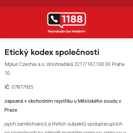
Přejít k hlavnímu obsahu
Etický kodex společnosti
Mplus Czechia a.s.,Vinohradská 3217/167,100 00 Praha
10
IČ:
07877935
zapsaná v obchodním rejstříku u Městského soudu v
Praze
jejich zaměstnanců a třetích subjektů spolupracujících
se společností na základě mandátní smlouvy, smlouvy o