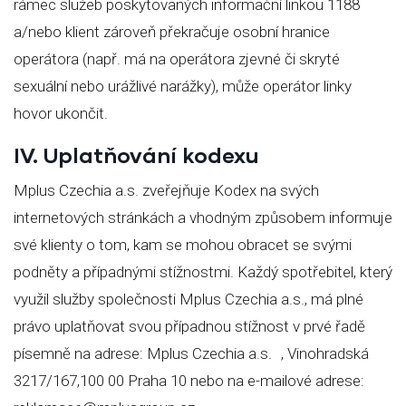
rámec služeb poskytovaných informační linkou 1188
a/nebo klient zároveň překračuje osobní hranice
operátora (např. má na operátora zjevné či skryté
sexuální nebo urážlivé narážky), může operátor linky
hovor ukončit.
IV. Uplatňování kodexu
Mplus Czechia a.s. zveřejňuje Kodex na svých
internetových stránkách a vhodným způsobem informuje
své klienty o tom, kam se mohou obracet se svými
podněty a případnými stížnostmi. Každý spotřebitel, který
využil služby společnosti Mplus Czechia a.s., má plné
právo uplatňovat svou případnou stížnost v prvé řadě
písemně na adrese: Mplus Czechia a.s. , Vinohradská
3217/167,100 00 Praha 10 nebo na e-mailové adrese: