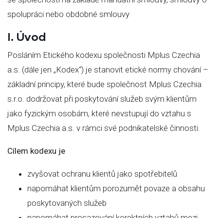
spolupráci nebo obdobné smlouvy
I. Úvod
Posláním Etického kodexu společnosti Mplus Czechia
a.s. (dále jen „Kodex“) je stanovit etické normy chování –
základní principy, které bude společnost Mplus Czechia
s.r.o. dodržovat při poskytování služeb svým klientům
jako fyzickým osobám, které nevstupují do vztahu s
Mplus Czechia a.s. v rámci své podnikatelské činnosti.
Cílem kodexu je
zvyšovat ochranu klientů jako spotřebitelů
napomáhat klientům porozumět povaze a obsahu
poskytovaných služeb
napomáhat prosazování korektních vztahů mezi